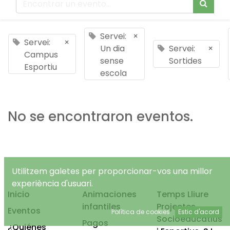
Servei:
×
Servei:
×
Un dia
Servei:
×
Campus
sense
Sortides
Esportiu
escola
No se encontraron eventos.
Utilitzem galetes per proporcionar-vos una millor
experiència d'usuari.
Inicio
Animaciones
Temps Lliure
infantiles
Projectes
Eventos
Política de cookies
Estic d'acord
Socioeducatius
Pagos
¿Quiénes