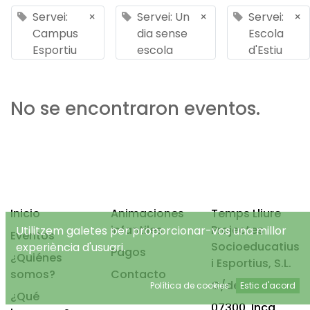
Servei:
×
Servei: Un
×
Servei:
×
Campus
dia sense
Escola
Esportiu
escola
d'Estiu
No se encontraron eventos.
Inicio
Animaciones
Temps Lliure
infantiles
Projectes
Utilitzem galetes per proporcionar-vos una millor
Eventos
Socioeducatius
experiència d'usuari.
Pagos
¿Quiénes
i Esportius, S.L.
somos?
Contacto
C/de Mancor, 4
Política de cookies
Estic d'acord
¿Qué
07300, Inca