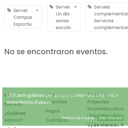
Servei:
×
Serveis
Servei:
×
Un dia
complementari
Campus
sense
Servicios
Esportiu
escola
complementar
No se encontraron eventos.
Inicio
Animaciones
Temps Lliure
Utilitzem galetes per proporcionar-vos una millor
infantiles
Projectes
experiència d'usuari.
Eventos
Socioeducatius
Pagos
¿Quiénes
i Esportius, S.L.
Política de cookies
Estic d'acord
somos?
Contacto
C/de Mancor, 4