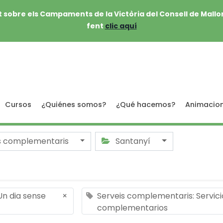
 sobre els Campaments de la Victòria del Consell de Mallo
fent
clic aquí
Cursos
¿Quiénes somos?
¿Qué hacemos?
Animacio
s complementaris
Santanyí
 Un dia sense
×
Serveis complementaris: Servici
complementarios