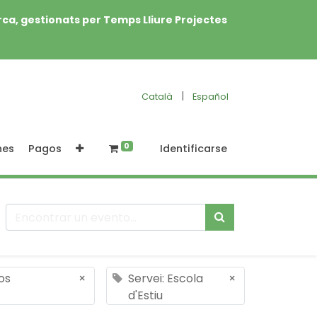
rca, gestionats per Temps Lliure Projectes
|
Català
Español
0
nes
Pagos
Identificarse
os
×
Servei: Escola
×
d'Estiu