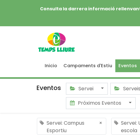
Consulta la darrera informació rellenvant
Inicio
Campaments d'Estiu
Eventos
Eventos
Servei
Servei
Próximos Eventos
Servei: Campus
×
Servei:
Esportiu
escola