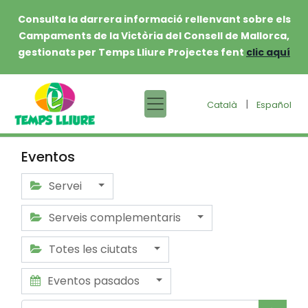
Consulta la darrera informació rellenvant sobre els
Campaments de la Victòria del Consell de Mallorca,
gestionats per Temps Lliure Projectes fent
clic aquí
|
Català
Español
Eventos
Servei
Serveis complementaris
Totes les ciutats
Eventos pasados