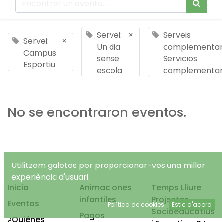
Servei:
×
Serveis
Servei:
×
Un dia
complementari
Campus
sense
Servicios
Esportiu
escola
complementar
No se encontraron eventos.
Utilitzem galetes per proporcionar-vos una millor
experiència d'usuari.
Inicio
Animaciones
Temps Lliure
infantiles
Projectes
Eventos
Política de cookies
Estic d'acord
Socioeducatius
Pagos
¿Quiénes