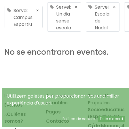
Servei:
×
Servei:
×
Servei:
×
Un dia
Escola
Campus
sense
de
Esportiu
escola
Nadal
No se encontraron eventos.
Inicio
Animaciones
Temps Lliure
Utilitzem galetes per proporcionar-vos una millor
infantiles
Projectes
experiència d'usuari.
Eventos
Socioeducatius
Pagos
¿Quiénes
i Esportius, S.L.
Política de cookies
Estic d'acord
somos?
Contacto
C/de Mancor, 4