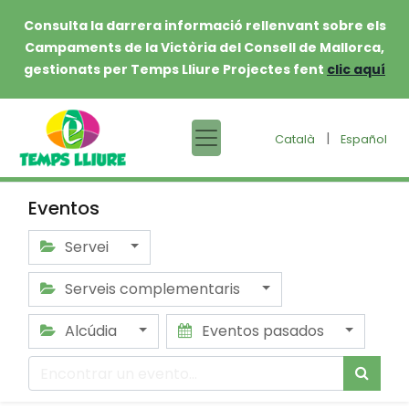
Consulta la darrera informació rellenvant sobre els
Campaments de la Victòria del Consell de Mallorca,
gestionats per Temps Lliure Projectes fent
clic aquí
|
Català
Español
Eventos
Servei
Serveis complementaris
Alcúdia
Eventos pasados