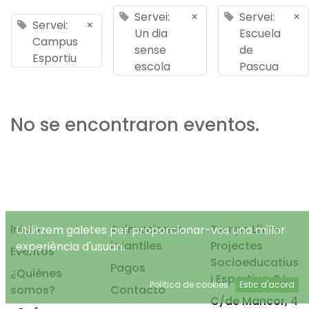
Servei:
×
Servei:
×
Servei:
×
Un dia
Escuela
Campus
sense
de
Esportiu
escola
Pascua
No se encontraron eventos.
Inicio
Animaciones
Temps Lliure
Utilitzem galetes per proporcionar-vos una millor
infantiles
Projectes
experiència d'usuari.
Eventos
Socioeducatius
Pagos
¿Quiénes
i Esportius, S.L.
Política de cookies
Estic d'acord
somos?
Contacto
C/de Mancor, 4