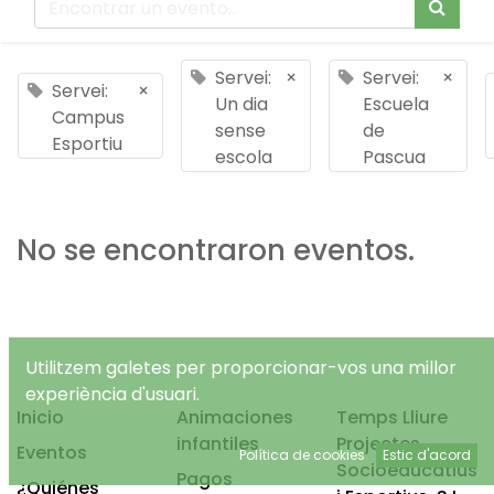
Servei:
×
Servei:
×
Servei:
×
Un dia
Escuela
Campus
sense
de
Esportiu
escola
Pascua
No se encontraron eventos.
Utilitzem galetes per proporcionar-vos una millor
experiència d'usuari.
Inicio
Animaciones
Temps Lliure
infantiles
Projectes
Eventos
Política de cookies
Estic d'acord
Socioeducatius
Pagos
¿Quiénes