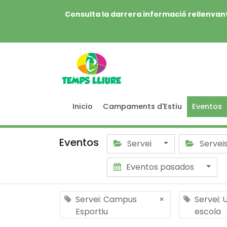
Consulta la darrera informació rellenvant
Inicio
Campaments d'Estiu
Eventos
Eventos
Servei
Servei
Eventos pasados
Servei: Campus
×
Servei: 
Esportiu
escola