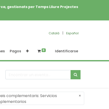
rca, gestionats per Temps Lliure Projectes
|
Català
Español
0
nes
Pagos
Identificarse
eis complementaris: Servicios
×
plementarios