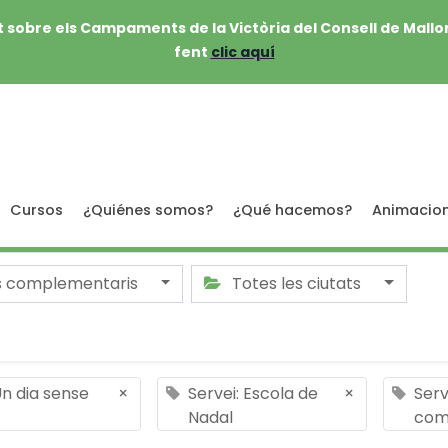
 sobre els Campaments de la Victòria del Consell de Mallo
fent
clic aquí
Cursos
¿Quiénes somos?
¿Qué hacemos?
Animacio
s complementaris
Totes les ciutats
Un dia sense
×
Servei: Escola de
×
Serv
Nadal
com