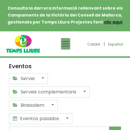
Consulta la darrera informació rellenvant sobre els
Campaments de la Victòria del Consell de Mallorca,
gestionats per Temps Lliure Projectes fent
clic aquí
|
Català
Español
Eventos
Servei
Serveis complementaris
Binissalem
Eventos pasados