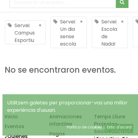
Servei:
×
Servei:
×
Servei:
×
Un dia
Escola
Campus
sense
de
Esportiu
escola
Nadal
No se encontraron eventos.
Utilitzem galetes per proporcionar-vos una millor
experiència d'usuari.
Inicio
Animaciones
Temps Lliure
infantiles
Projectes
Eventos
Política de cookies
Estic d'acord
Socioeducatius
Pagos
¿Quiénes