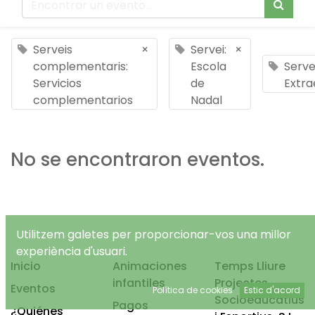
Serveis
×
Servei:
×
complementaris:
Escola
Servei
Servicios
de
Extra
complementarios
Nadal
No se encontraron eventos.
Utilitzem galetes per proporcionar-vos una millor
experiència d'usuari.
Inicio
Animaciones
Temps Lliure
infantiles
Projectes
Eventos
Política de cookies
Estic d'acord
Socioeducatius
Pagos
¿Quiénes