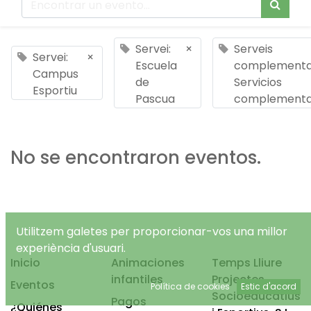
Servei:
×
Serveis
Servei:
×
Escuela
complementar
Campus
de
Servicios
Esportiu
Pascua
complementa
No se encontraron eventos.
Utilitzem galetes per proporcionar-vos una millor
experiència d'usuari.
Inicio
Animaciones
Temps Lliure
infantiles
Projectes
Eventos
Política de cookies
Estic d'acord
Socioeducatius
Pagos
¿Quiénes