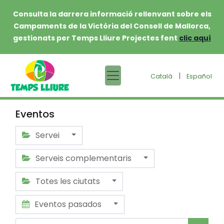
Consulta la darrera informació rellenvant sobre els
Campaments de la Victòria del Consell de Mallorca,
gestionats per Temps Lliure Projectes fent
clic aquí
|
Català
Español
Eventos
Servei
Serveis complementaris
Totes les ciutats
Eventos pasados