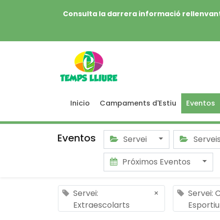
Consulta la darrera informació rellenvant
Inicio
Campaments d'Estiu
Eventos
Eventos
Servei
Servei
Próximos Eventos
Servei:
×
Servei:
Extraescolarts
Esportiu