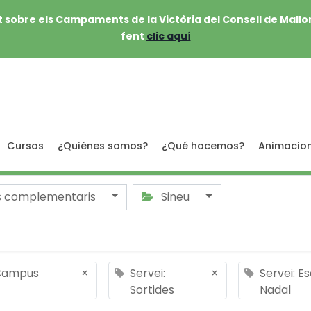
 sobre els Campaments de la Victòria del Consell de Mallo
fent
clic aquí
Cursos
¿Quiénes somos?
¿Qué hacemos?
Animacio
s complementaris
Sineu
 Campus
×
Servei:
×
Servei: E
Sortides
Nadal