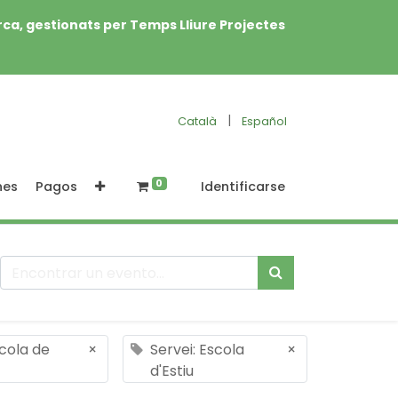
rca, gestionats per Temps Lliure Projectes
|
Català
Español
0
nes
Pagos
Identificarse
scola de
×
Servei: Escola
×
d'Estiu