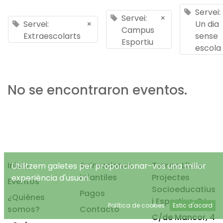
Servei:
Servei:
×
Servei:
×
Un dia
Campus
Extraescolarts
sense
Esportiu
escola
No se encontraron eventos.
Inicio
Animaciones
Temps Lliure
Utilitzem galetes per proporcionar-vos una millor
infantiles
Projectes
experiència d'usuari.
Eventos
Socioeducatius
Pagos
¿Quiénes
i Esportius, S.L.
Política de cookies
Estic d'acord
somos?
Contacto
C/de Mancor, 4