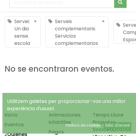
Servei:
×
Serveis
×
Serve
Un dia
complementaris:
Cam
sense
Servicios
Espor
escola
complementarios
No se encontraron eventos.
Utilitzem galetes per proporcionar-vos una millor
experiència d'usuari.
Inicio
Animaciones
Temps Lliure
infantiles
Projectes
Eventos
Política de cookies
Estic d'acord
Socioeducatius
Pagos
¿Quiénes