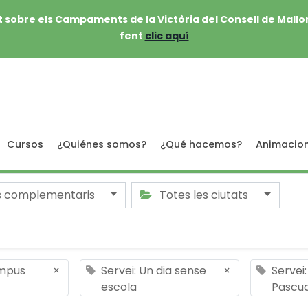
 sobre els Campaments de la Victòria del Consell de Mallo
fent
clic aquí
Cursos
¿Quiénes somos?
¿Qué hacemos?
Animacio
s complementaris
Totes les ciutats
ampus
×
Servei: Un dia sense
×
Servei
escola
Pascu