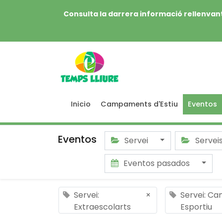
Consulta la darrera informació rellenvant
Inicio
Campaments d'Estiu
Eventos
Eventos
Servei
Servei
Eventos pasados
Servei:
×
Servei: C
Extraescolarts
Esportiu