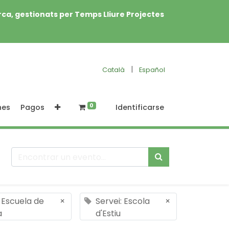
rca, gestionats per Temps Lliure Projectes
|
Català
Español
0
nes
Pagos
Identificarse
: Escuela de
×
Servei: Escola
×
a
d'Estiu