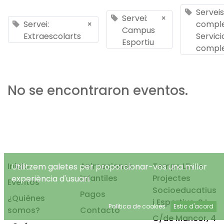
Serveis
Servei:
×
Servei:
×
comple
Campus
Extraescolarts
Servici
Esportiu
compl
No se encontraron eventos.
Inicio
Animaciones
Temps Lliure
Utilitzem galetes per proporcionar-vos una millor
infantiles
Projectes
experiència d'usuari.
Eventos
Socioeducatius
Pagos
¿Quiénes
i Esportius, S.L.
Política de cookies
Estic d'acord
somos?
Contacto
C/de Mancor, 4