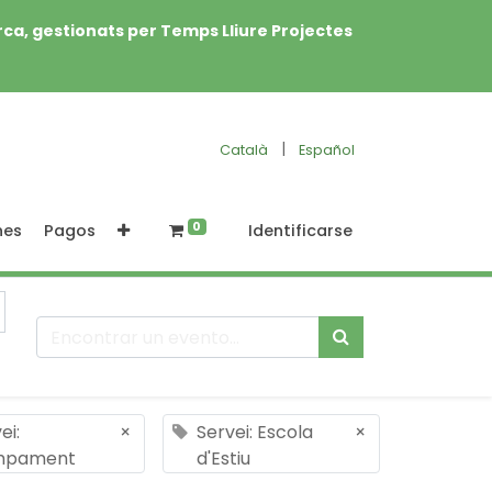
rca, gestionats per Temps Lliure Projectes
|
Català
Español
0
nes
Pagos
Identificarse
ei:
×
Servei: Escola
×
mpament
d'Estiu