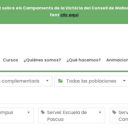
 sobre els Campaments de la Victòria del Consell de Mallo
fent
clic aquí
Cursos
¿Quiénes somos?
¿Qué hacemos?
Animacio
s complementaris
Todas las poblaciones
Campus
×
Servei: Escuela de
×
Serv
Pascua
Ca