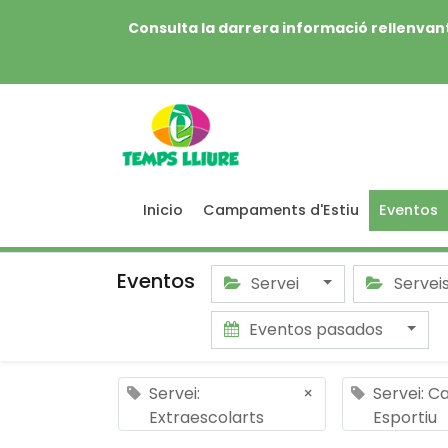
Consulta la darrera informació rellenvant
Inicio
Campaments d'Estiu
Eventos
Eventos
Servei
Servei
Eventos pasados
Servei:
×
Servei: 
Extraescolarts
Esportiu