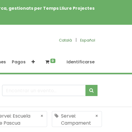
rca, gestionats per Temps Lliure Projectes
|
Català
Español
0
nes
Pagos
Identificarse
ervei: Escuela
×
Servei:
×
e Pascua
Campament