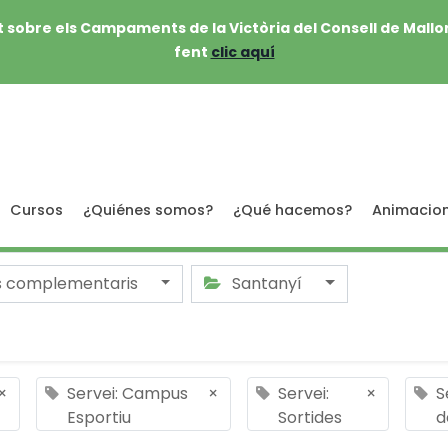
 sobre els Campaments de la Victòria del Consell de Mallo
fent
clic aquí
Cursos
¿Quiénes somos?
¿Qué hacemos?
Animacio
s complementaris
Santanyí
×
Servei: Campus
×
Servei:
×
S
Esportiu
Sortides
d