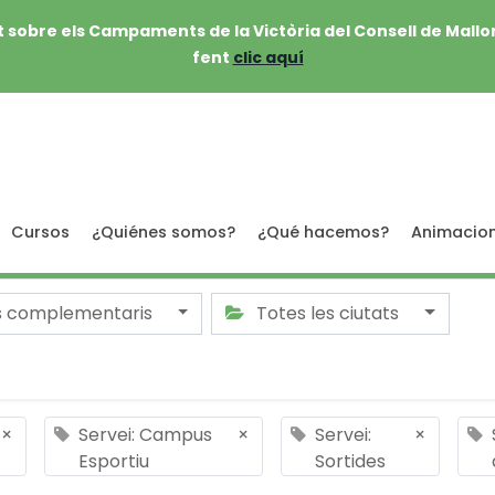
 sobre els Campaments de la Victòria del Consell de Mallo
fent
clic aquí
Cursos
¿Quiénes somos?
¿Qué hacemos?
Animacio
s complementaris
Totes les ciutats
×
Servei: Campus
×
Servei:
×
Esportiu
Sortides