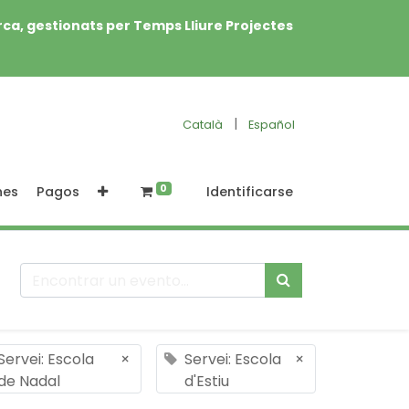
rca, gestionats per Temps Lliure Projectes
|
Català
Español
0
nes
Pagos
Identificarse
Servei: Escola
×
Servei: Escola
×
de Nadal
d'Estiu