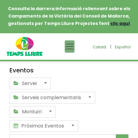
Consulta la darrera informació rellenvant sobre els
Campaments de la Victòria del Consell de Mallorca,
gestionats per Temps Lliure Projectes fent
clic aquí
|
Català
Español
Eventos
Servei
Serveis complementaris
Montuïri
Próximos Eventos