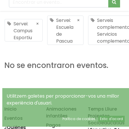
Servei:
×
Serveis
Servei:
×
Escuela
complementar
Campus
de
Servicios
Esportiu
Pascua
complementa
No se encontraron eventos.
Utilitzem galetes per proporcionar-vos una millor
experiència d'usuari.
Inicio
Animaciones
Temps Lliure
infantiles
Projectes
Eventos
Política de cookies
Estic d'acord
Socioeducatius
Pagos
¿Quiénes