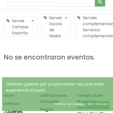
Servei:
×
Serveis
Servei:
×
Escola
complementari
Campus
de
Servicios
Esportiu
Nadal
complementar
No se encontraron eventos.
Utilitzem galetes per proporcionar-vos una millor
experiència d'usuari.
Inicio
Animaciones
Temps Lliure
infantiles
Projectes
Eventos
Política de cookies
Estic d'acord
Socioeducatius
Pagos
¿Quiénes