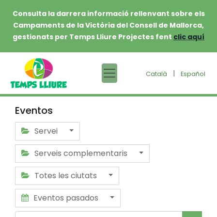
Consulta la darrera informació rellenvant sobre els
Campaments de la Victòria del Consell de Mallorca,
gestionats per Temps Lliure Projectes fent
clic aquí
|
Català
Español
Eventos
Servei
Serveis complementaris
Totes les ciutats
Eventos pasados