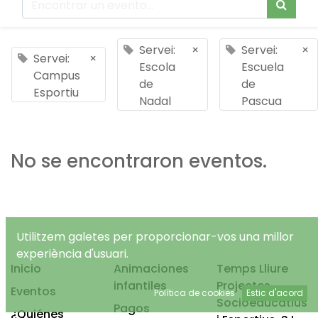
Servei:
×
Servei:
×
Servei:
×
Escola
Escuela
Campus
de
de
Esportiu
Nadal
Pascua
No se encontraron eventos.
Utilitzem galetes per proporcionar-vos una millor
experiència d'usuari.
Inicio
Animaciones
Temps Lliure
infantiles
Projectes
Eventos
Política de cookies
Estic d'acord
Socioeducatius
Pagos
¿Quiénes