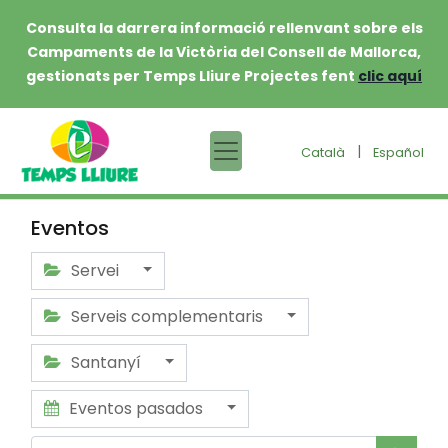
Consulta la darrera informació rellenvant sobre els
Campaments de la Victòria del Consell de Mallorca,
gestionats per Temps Lliure Projectes fent
clic aquí
|
Català
Español
Eventos
Servei
Serveis complementaris
Santanyí
Eventos pasados