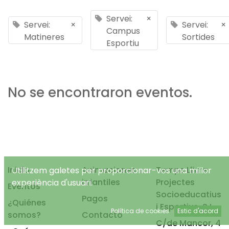
Servei:
×
Servei:
×
Servei:
×
Campus
Matineres
Sortides
Esportiu
No se encontraron eventos.
Inicio
Animaciones
Temps Lliure
Utilitzem galetes per proporcionar-vos una millor
infantiles
Projectes
experiència d'usuari.
Eventos
Socioeducatius
Pagos
¿Quiénes
i Esportius, S.L.
Política de cookies
Estic d'acord
somos?
Contacto
C/de Mancor, 4