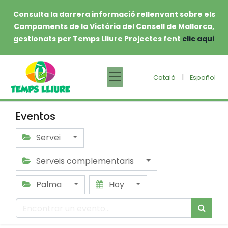
Consulta la darrera informació rellenvant sobre els
Campaments de la Victòria del Consell de Mallorca,
gestionats per Temps Lliure Projectes fent
clic aquí
|
Català
Español
Eventos
Servei
Serveis complementaris
Palma
Hoy