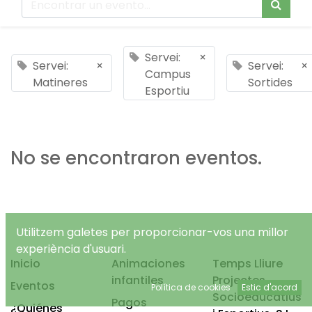
Servei:
×
Servei:
×
Servei:
×
Campus
Matineres
Sortides
Esportiu
No se encontraron eventos.
Utilitzem galetes per proporcionar-vos una millor
experiència d'usuari.
Inicio
Animaciones
Temps Lliure
infantiles
Projectes
Eventos
Política de cookies
Estic d'acord
Socioeducatius
Pagos
¿Quiénes