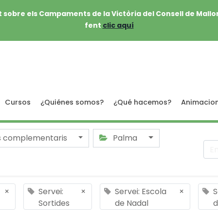
 sobre els Campaments de la Victòria del Consell de Mallo
fent
clic aquí
Cursos
¿Quiénes somos?
¿Qué hacemos?
Animacio
s complementaris
Palma
×
Servei:
×
Servei: Escola
×
S
Sortides
de Nadal
d