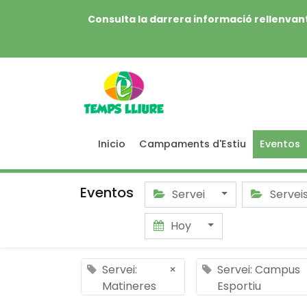
Consulta la darrera informació rellenvant
Inicio
Campaments d'Estiu
Eventos
Eventos
Servei
Servei
Hoy
Servei:
×
Servei: Campus
Matineres
Esportiu