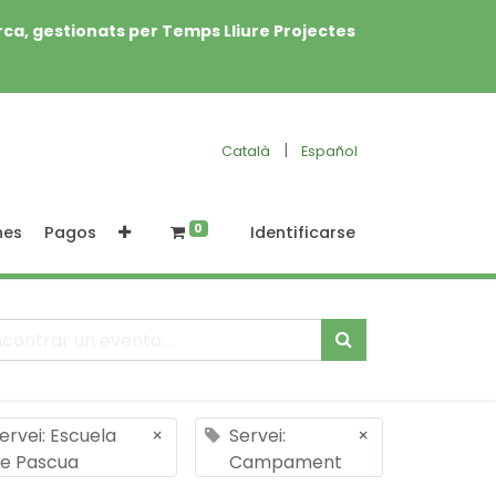
rca, gestionats per Temps Lliure Projectes
|
Català
Español
0
nes
Pagos
Identificarse
ervei: Escuela
×
Servei:
×
e Pascua
Campament