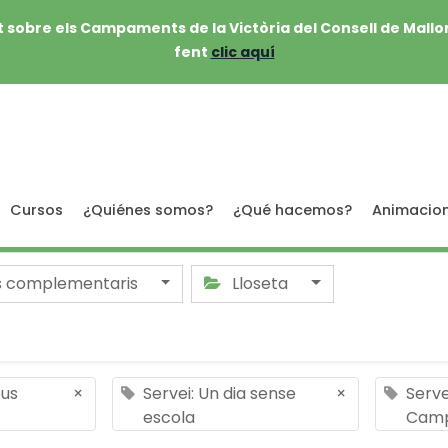
 sobre els Campaments de la Victòria del Consell de Mallo
fent
clic aquí
Cursos
¿Quiénes somos?
¿Qué hacemos?
Animacio
s complementaris
Lloseta
pus
×
Servei: Un dia sense
×
Serve
escola
Cam