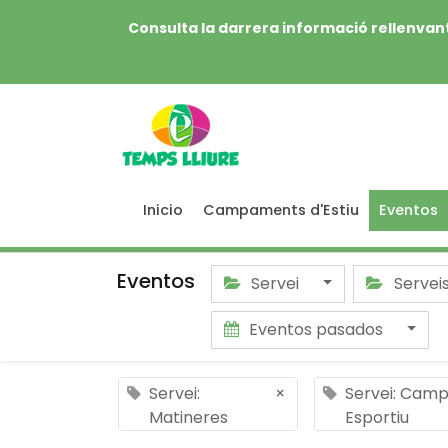
Consulta la darrera informació rellenvant
Inicio
Campaments d'Estiu
Eventos
Eventos
Servei
Servei
Eventos pasados
Servei:
×
Servei: Cam
Matineres
Esportiu