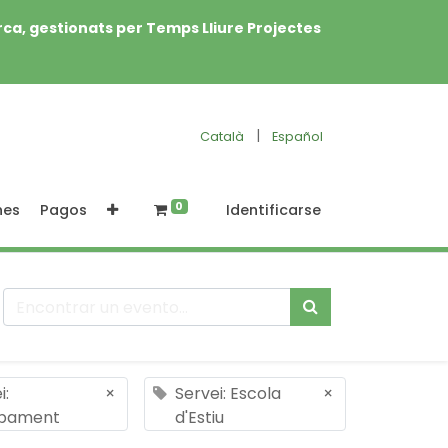
rca, gestionats per Temps Lliure Projectes
|
Català
Español
0
nes
Pagos
Identificarse
i:
×
Servei: Escola
×
pament
d'Estiu