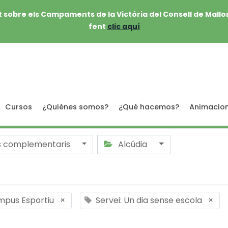
 sobre els Campaments de la Victòria del Consell de Mallo
fent
clic aquí
Cursos
¿Quiénes somos?
¿Qué hacemos?
Animacio
s complementaris
Alcúdia
mpus Esportiu
×
Servei: Un dia sense escola
×