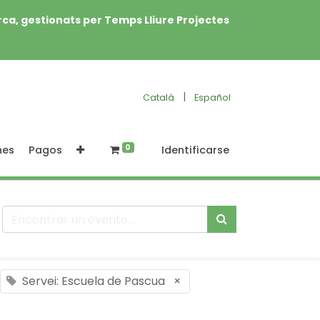
rca, gestionats per Temps Lliure Projectes
|
Català
Español
0
nes
Pagos
Identificarse
Servei: Escuela de Pascua
×