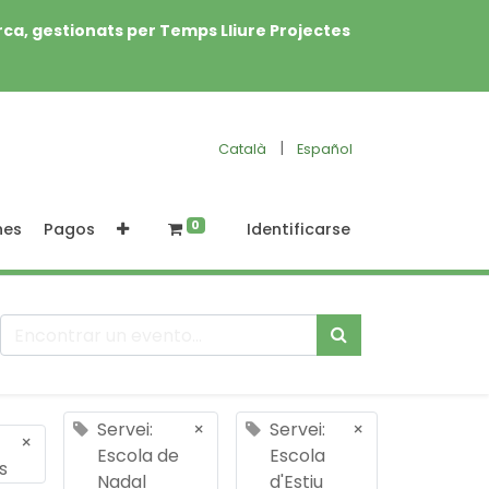
rca, gestionats per Temps Lliure Projectes
|
Català
Español
0
nes
Pagos
Identificarse
Servei:
×
Servei:
×
×
Escola de
Escola
s
Nadal
d'Estiu