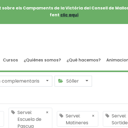
 sobre els Campaments de la Victòria del Consell de Mallo
fent
clic aquí
Cursos
¿Quiénes somos?
¿Qué hacemos?
Animacio
s complementaris
Sóller
Servei:
×
×
Servei:
×
Servei:
Escuela de
Matineres
Sortide
Pascua