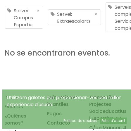
Serveis
Servei:
×
Servei:
×
comple
Campus
Extraescolarts
Servici
Esportiu
compl
No se encontraron eventos.
Inicio
Animaciones
Temps Lliure
Utilitzem galetes per proporcionar-vos una millor
infantiles
Projectes
experiència d'usuari.
Eventos
Socioeducatius
Pagos
¿Quiénes
i Esportius, S.L.
Política de cookies
Estic d'acord
somos?
Contacto
C/de Mancor, 4