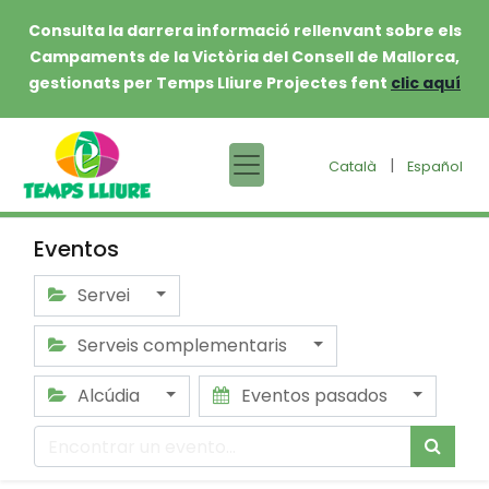
Consulta la darrera informació rellenvant sobre els
Campaments de la Victòria del Consell de Mallorca,
gestionats per Temps Lliure Projectes fent
clic aquí
|
Català
Español
Eventos
Servei
Serveis complementaris
Alcúdia
Eventos pasados