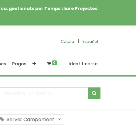
rca, gestionats per Temps Lliure Projectes
|
Català
Español
0
nes
Pagos
Identificarse
Servei: Campament
×