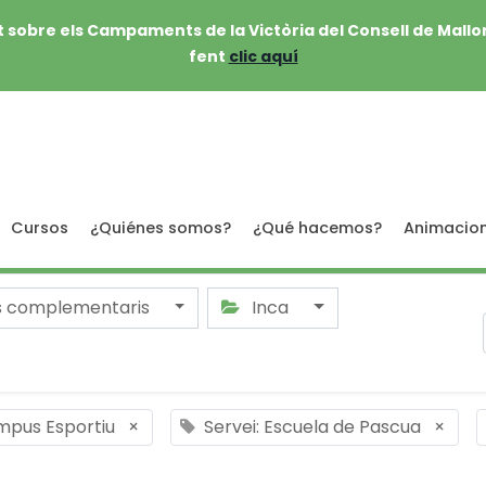
 sobre els Campaments de la Victòria del Consell de Mallo
fent
clic aquí
Cursos
¿Quiénes somos?
¿Qué hacemos?
Animacio
s complementaris
Inca
mpus Esportiu
×
Servei: Escuela de Pascua
×