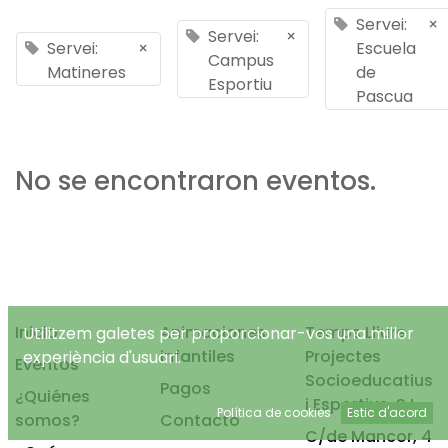
Servei:
×
Servei:
×
Servei:
×
Escuela
Campus
Matineres
de
Esportiu
Pascua
No se encontraron eventos.
Inicio
Animaciones
Temps Lliure
Utilitzem galetes per proporcionar-vos una millor
infantiles
Projectes
experiència d'usuari.
Eventos
Socioeducatius
Pagos
¿Quiénes
i Esportius, S.L.
Política de cookies
Estic d'acord
somos?
Contacto
C/de Mancor, 4