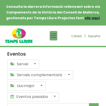
Consulta la darrera informació rellenvant sobre els
Campaments de la Victòria del Consell de Mallorca,
gestionats per Temps Lliure Projectes fent
clic aquí
|
Català
Español
Eventos
Servei
Serveis complementaris
Llucmajor
Eventos pasados