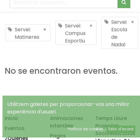
Servei:
×
Servei:
×
Servei:
×
Escola
Campus
Matineres
de
Esportiu
Nadal
No se encontraron eventos.
Utilitzem galetes per proporcionar-vos una millor
experiència d'usuari.
Inicio
Animaciones
Temps Lliure
infantiles
Projectes
Eventos
Política de cookies
Estic d'acord
Socioeducatius
Pagos
¿Quiénes