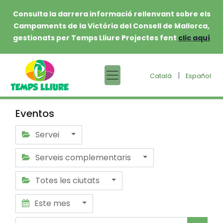
Consulta la darrera informació rellenvant sobre els
Campaments de la Victòria del Consell de Mallorca,
gestionats per Temps Lliure Projectes fent
clic aquí
|
Català
Español
Eventos
Servei
Serveis complementaris
Totes les ciutats
Este mes