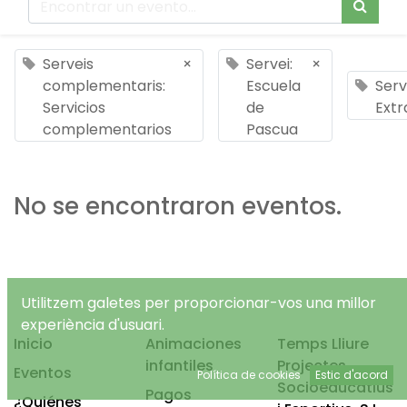
Serveis
×
Servei:
×
complementaris:
Escuela
Serv
Servicios
de
Extr
complementarios
Pascua
No se encontraron eventos.
Utilitzem galetes per proporcionar-vos una millor
experiència d'usuari.
Inicio
Animaciones
Temps Lliure
infantiles
Projectes
Eventos
Política de cookies
Estic d'acord
Socioeducatius
Pagos
¿Quiénes