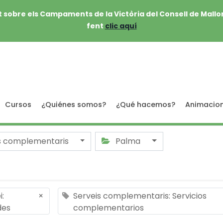
 sobre els Campaments de la Victòria del Consell de Mallo
fent
clic aquí
Cursos
¿Quiénes somos?
¿Qué hacemos?
Animacio
s complementaris
Palma
i:
×
Serveis complementaris: Servicios
des
complementarios