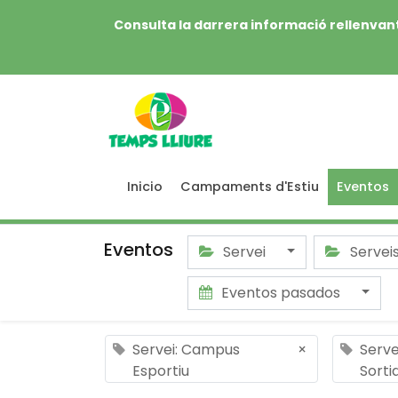
Consulta la darrera informació rellenvant
Inicio
Campaments d'Estiu
Eventos
Eventos
Servei
Servei
Eventos pasados
Servei: Campus
×
Serve
Esportiu
Sorti