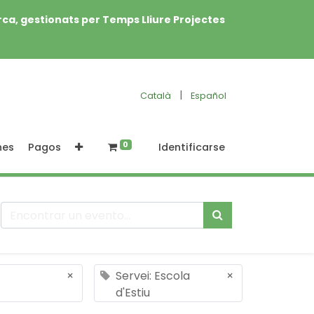
rca, gestionats per Temps Lliure Projectes
|
Català
Español
0
nes
Pagos
Identificarse
×
Servei: Escola
×
d'Estiu