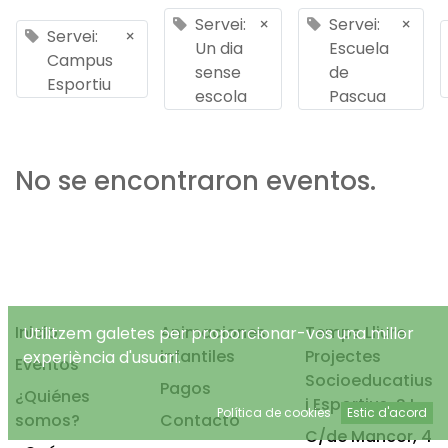
Servei:
×
Servei:
×
Servei:
×
Un dia
Escuela
Campus
sense
de
Esportiu
escola
Pascua
No se encontraron eventos.
Inicio
Animaciones
Temps Lliure
Utilitzem galetes per proporcionar-vos una millor
infantiles
Projectes
experiència d'usuari.
Eventos
Socioeducatius
Pagos
¿Quiénes
i Esportius, S.L.
Política de cookies
Estic d'acord
somos?
Contacto
C/de Mancor, 4