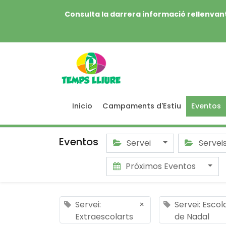
Consulta la darrera informació rellenvant
Inicio
Campaments d'Estiu
Eventos
Eventos
Servei
Servei
Próximos Eventos
Servei:
×
Servei: Escol
Extraescolarts
de Nadal