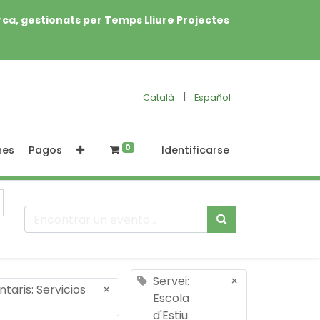
rca, gestionats per Temps Lliure Projectes
|
Català
Español
0
nes
Pagos
Identificarse
Servei:
×
aris: Servicios
×
Escola
d'Estiu