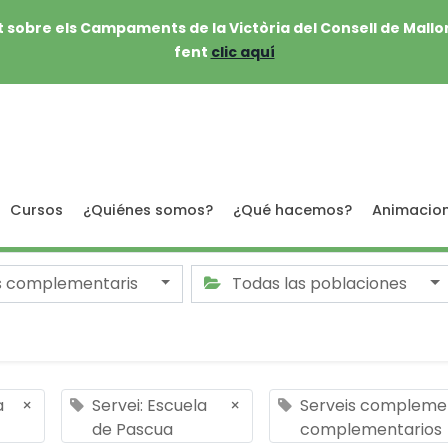
 sobre els Campaments de la Victòria del Consell de Mallo
fent
clic aquí
Cursos
¿Quiénes somos?
¿Qué hacemos?
Animacio
s complementaris
Todas las poblaciones
a
×
Servei: Escuela
×
Serveis complement
de Pascua
complementarios