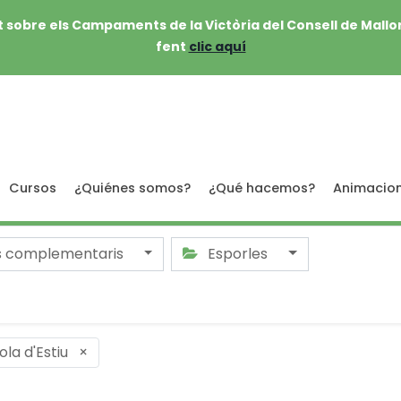
 sobre els Campaments de la Victòria del Consell de Mallo
fent
clic aquí
Cursos
¿Quiénes somos?
¿Qué hacemos?
Animacio
s complementaris
Esporles
ola d'Estiu
×