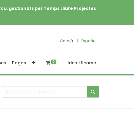
rca, gestionats per Temps Lliure Projectes
|
Català
Español
0
nes
Pagos
Identificarse