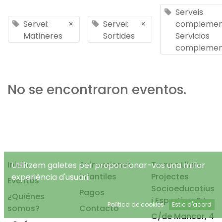
Serveis
Servei:
×
Servei:
×
complement
Matineres
Sortides
Servicios
complemen
No se encontraron eventos.
Inicio
Animaciones
Temps Lliure
Utilitzem galetes per proporcionar-vos una millor
infantiles
Projectes
experiència d'usuari.
Eventos
Socioeducatius
Pagos
¿Quiénes
i Esportius, S.L.
Política de cookies
Estic d'acord
somos?
Contacto
C/de Mancor, 4