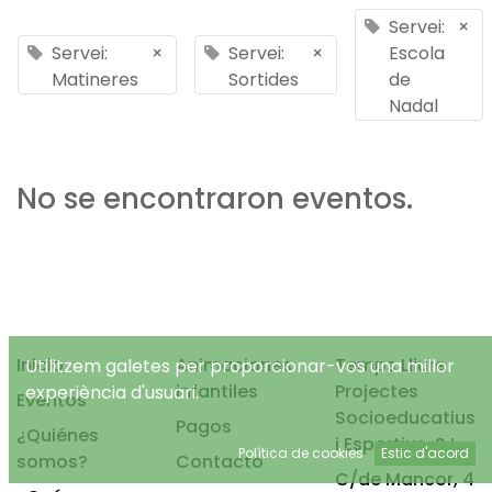
Servei:
×
Servei:
×
Servei:
×
Escola
Matineres
Sortides
de
Nadal
No se encontraron eventos.
Inicio
Animaciones
Temps Lliure
Utilitzem galetes per proporcionar-vos una millor
infantiles
Projectes
experiència d'usuari.
Eventos
Socioeducatius
Pagos
¿Quiénes
i Esportius, S.L.
Política de cookies
Estic d'acord
somos?
Contacto
C/de Mancor, 4