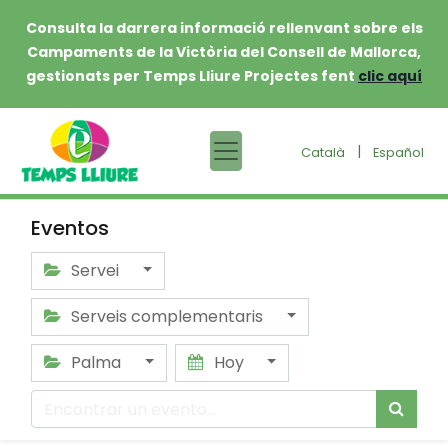
Consulta la darrera informació rellenvant sobre els
Campaments de la Victòria del Consell de Mallorca,
gestionats per Temps Lliure Projectes fent
clic aquí
|
Català
Español
Eventos
Servei
Serveis complementaris
Palma
Hoy