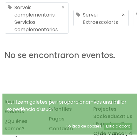
Serveis
×
complementaris:
Servei:
×
Servicios
Extraescolarts
complementarios
No se encontraron eventos.
Inicio
Animaciones
Temps Lliure
Utilitzem galetes per proporcionar-vos una millor
infantiles
Projectes
experiència d'usuari.
Eventos
Socioeducatius
Pagos
¿Quiénes
i Esportius, S.L.
Política de cookies
Estic d'acord
somos?
Contacto
C/de Mancor, 4