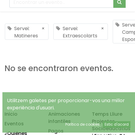
Serve
Servei:
×
Servei:
×
Cam
Matineres
Extraescolarts
Espor
No se encontraron eventos.
Utilitzem galetes per proporcionar-vos una millor
experiència d'usuari.
Inicio
Animaciones
Temps Lliure
infantiles
Projectes
Eventos
Política de cookies
Estic d'acord
Socioeducatius
Pagos
¿Quiénes