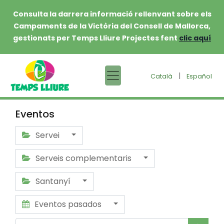
Consulta la darrera informació rellenvant sobre els
Campaments de la Victòria del Consell de Mallorca,
gestionats per Temps Lliure Projectes fent
clic aquí
|
Català
Español
Eventos
Servei
Serveis complementaris
Santanyí
Eventos pasados