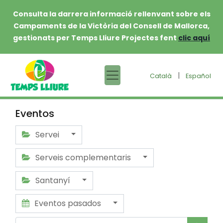
Consulta la darrera informació rellenvant sobre els
Campaments de la Victòria del Consell de Mallorca,
gestionats per Temps Lliure Projectes fent
clic aquí
|
Català
Español
Eventos
Servei
Serveis complementaris
Santanyí
Eventos pasados