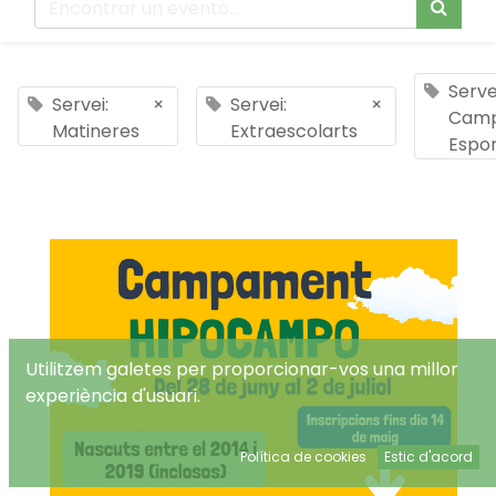
Serve
Servei:
×
Servei:
×
Cam
Matineres
Extraescolarts
Espor
Utilitzem galetes per proporcionar-vos una millor
experiència d'usuari.
Política de cookies
Estic d'acord