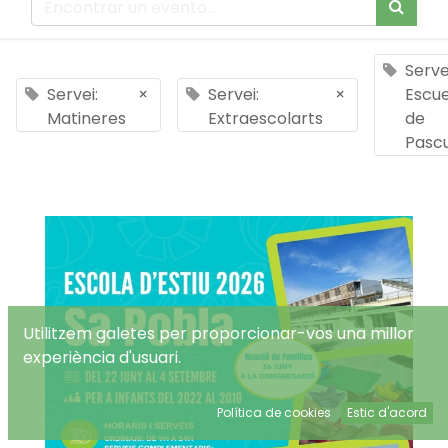
Serve
Servei:
×
Servei:
×
Escue
Matineres
Extraescolarts
de
Pasc
Utilitzem galetes per proporcionar-vos una millor
experiència d'usuari.
Política de cookies
Estic d'acord