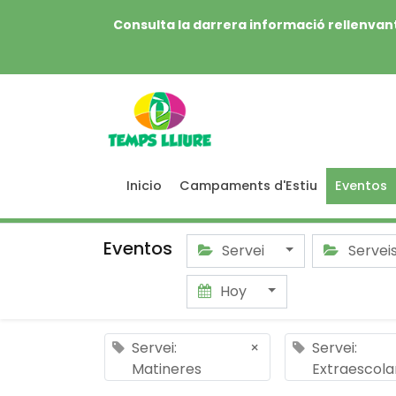
Consulta la darrera informació rellenvant
Inicio
Campaments d'Estiu
Eventos
Eventos
Servei
Servei
Hoy
Servei:
×
Servei:
Matineres
Extraescola