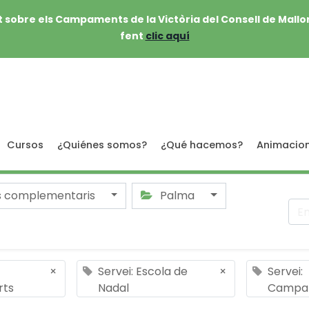
 sobre els Campaments de la Victòria del Consell de Mallo
fent
clic aquí
Cursos
¿Quiénes somos?
¿Qué hacemos?
Animacio
s complementaris
Palma
×
Servei: Escola de
×
Servei:
rts
Nadal
Campa