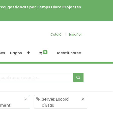
rca, gestionats per Temps Lliure Projectes
|
Català
Español
0
nes
Pagos
Identificarse
×
Servei: Escola
×
ment
d'Estiu