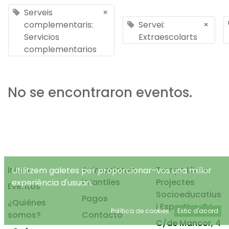
Serveis
×
complementaris:
Servei:
×
Servicios
Extraescolarts
complementarios
No se encontraron eventos.
Inicio
Animaciones
Temps Lliure
Utilitzem galetes per proporcionar-vos una millor
infantiles
Projectes
experiència d'usuari.
Eventos
Socioeducatius
Pagos
¿Quiénes
i Esportius, S.L.
Política de cookies
Estic d'acord
somos?
Contacto
C/de Mancor, 4