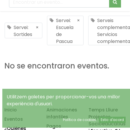
Servei:
×
Serveis
Servei:
×
Escuela
complementar
Sortides
de
Servicios
Pascua
complementa
No se encontraron eventos.
Utilitzem galetes per proporcionar-vos una millor
experiència d'usuari.
Inicio
Animaciones
Temps Lliure
infantiles
Projectes
Eventos
Política de cookies
Estic d'acord
Socioeducatius
Pagos
¿Quiénes