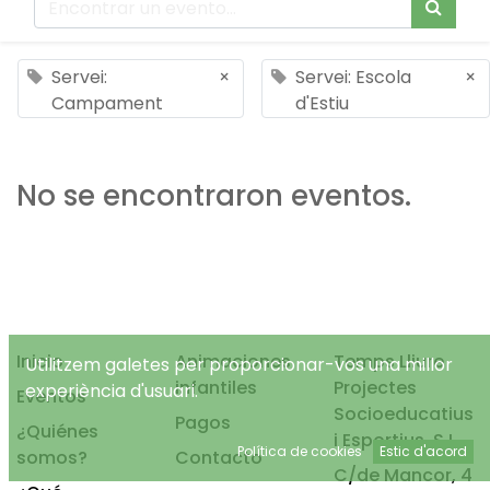
Servei:
×
Servei: Escola
×
Campament
d'Estiu
No se encontraron eventos.
Inicio
Animaciones
Temps Lliure
Utilitzem galetes per proporcionar-vos una millor
infantiles
Projectes
experiència d'usuari.
Eventos
Socioeducatius
Pagos
¿Quiénes
i Esportius, S.L.
Política de cookies
Estic d'acord
somos?
Contacto
C/de Mancor, 4