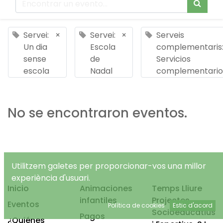
Servei:
×
Servei:
×
Serveis
Un dia
Escola
complementaris
sense
de
Servicios
escola
Nadal
complementario
No se encontraron eventos.
Utilitzem galetes per proporcionar-vos una millor
experiència d'usuari.
Inicio
Animaciones
Temps Lliure
infantiles
Projectes
Eventos
Política de cookies
Estic d'acord
Socioeducatius
Pagos
¿Quiénes