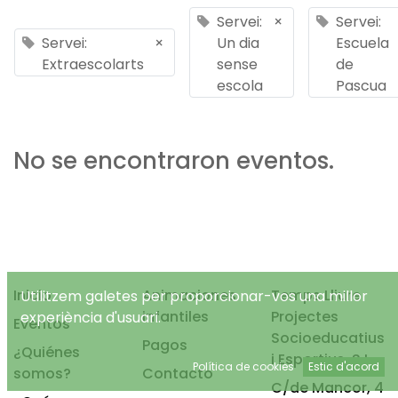
Servei:
×
Servei:
Servei:
×
Un dia
Escuela
Extraescolarts
sense
de
escola
Pascua
No se encontraron eventos.
Inicio
Animaciones
Temps Lliure
Utilitzem galetes per proporcionar-vos una millor
infantiles
Projectes
experiència d'usuari.
Eventos
Socioeducatius
Pagos
¿Quiénes
i Esportius, S.L.
Política de cookies
Estic d'acord
somos?
Contacto
C/de Mancor, 4